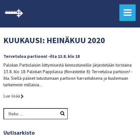
MENU
KUUKAUSI:
HEINÄKUU 2020
Tervetuloa partioon! -ilta 13.8. klo 18
Palokan Partiolaisiin liittymisestä kiinnostuneille järjestetään torstaina
13.8. klo 18 Palokan Pappilassa (Rovastintie 8) Tervetuloa partioon! -
ilta. Siellä pääset tutustumaan partioon harrastuksena ja kuulemaan
tarkemmin millaisia…
Lue lisää
Haku:
Uutisarkisto