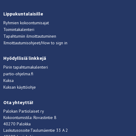
Lippukuntalaisille
Ryhmien kokoontumisajat
Toimintakalenteri
Tapahtumiin ilmoittautuminen
Ilmoittautumisohjeet/How to sign in
Hyödyllisiä linkkejä
Piirin tapahtumakalenteri
partio-ohjelma.fi
Kuksa
Kuksan käyttöohje
Ota yhteyttä!
Palokan Partiolaiset ry
Kokoontumistila: Rovastintie 8
40270 Palokka
Laskutusosoite:Taulumäentie 33 A 2