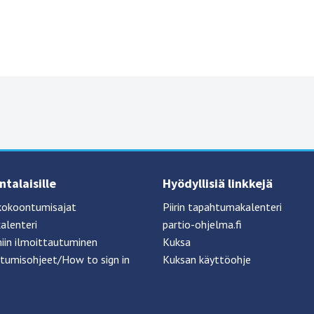
talaisille
Hyödyllisiä linkkejä
kokoontumisajat
Piirin tapahtumakalenteri
alenteri
partio-ohjelma.fi
iin ilmoittautuminen
Kuksa
tumisohjeet/How to sign in
Kuksan käyttöohje