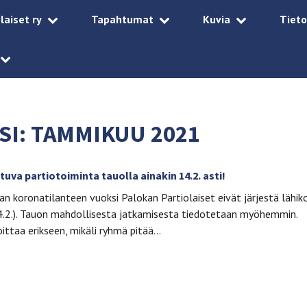
laiset ry
Tapahtumat
Kuvia
Tieto
SI:
TAMMIKUU 2021
uva partiotoiminta tauolla ainakin 14.2. asti!
n koronatilanteen vuoksi Palokan Partiolaiset eivät järjestä lähik
.-14.2.). Tauon mahdollisesta jatkamisesta tiedotetaan myöhemmin.
ittaa erikseen, mikäli ryhmä pitää…