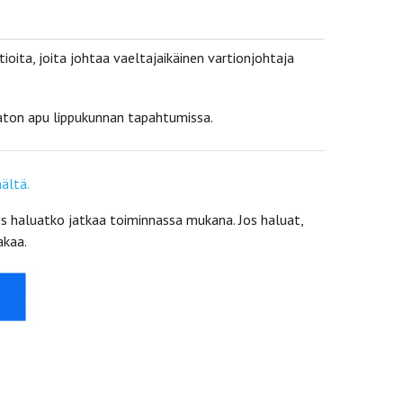
oita, joita johtaa vaeltajaikäinen vartionjohtaja
aton apu lippukunnan tapahtumissa.
äältä.
s haluatko jatkaa toiminnassa mukana. Jos haluat,
akaa.