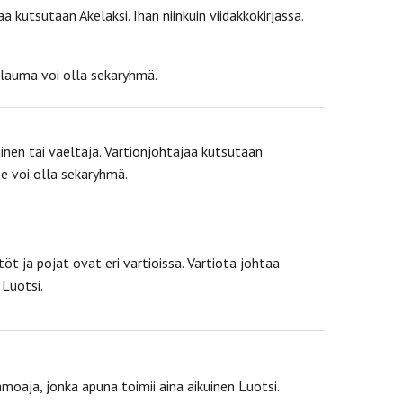
utsutaan Akelaksi. Ihan niinkuin viidakkokirjassa.
 lauma voi olla sekaryhmä.
uinen tai vaeltaja. Vartionjohtajaa kutsutaan
se voi olla sekaryhmä.
öt ja pojat ovat eri vartioissa. Vartiota johtaa
 Luotsi.
moaja, jonka apuna toimii aina aikuinen Luotsi.