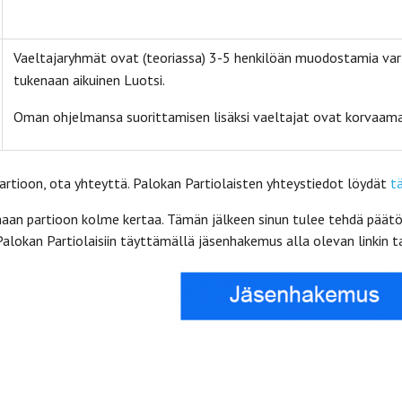
Vaeltajaryhmät ovat (teoriassa) 3-5 henkilöän muodostamia varti
tukenaan aikuinen Luotsi.
Oman ohjelmansa suorittamisen lisäksi vaeltajat ovat korvaam
partioon, ota yhteyttä. Palokan Partiolaisten yhteystiedot löydät
t
maan partioon kolme kertaa. Tämän jälkeen sinun tulee tehdä päätö
lokan Partiolaisiin täyttämällä jäsenhakemus alla olevan linkin t