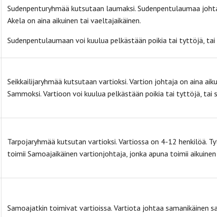
Sudenpenturyhmää kutsutaan laumaksi. Sudenpentulaumaa johtaa k
Akela on aina aikuinen tai vaeltajaikäinen.
Sudenpentulaumaan voi kuulua pelkästään poikia tai tyttöjä, tai
Seikkailijaryhmää kutsutaan vartioksi. Vartion johtaja on aina aik
Sammoksi. Vartioon voi kuulua pelkästään poikia tai tyttöjä, tai 
Tarpojaryhmää kutsutan vartioksi. Vartiossa on 4-12 henkilöä. Tyt
toimii Samoajaikäinen vartionjohtaja, jonka apuna toimii aikuinen
Samoajatkin toimivat vartioissa. Vartiota johtaa samanikäinen sa