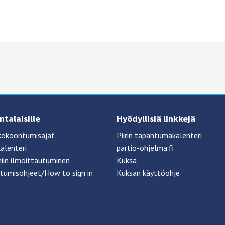
talaisille
Hyödyllisiä linkkejä
kokoontumisajat
Piirin tapahtumakalenteri
alenteri
partio-ohjelma.fi
iin ilmoittautuminen
Kuksa
tumisohjeet/How to sign in
Kuksan käyttöohje