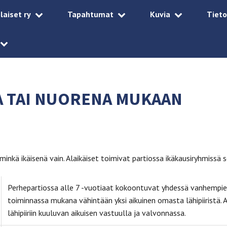
laiset ry
Tapahtumat
Kuvia
Tieto
A TAI NUORENA MUKAAN
 minkä ikäisenä vain. Alaikäiset toimivat partiossa ikäkausiryhmissä 
Perhepartiossa alle 7 -vuotiaat kokoontuvat yhdessä vanhempiensa
toiminnassa mukana vähintään yksi aikuinen omasta lähipiiristä. 
lähipiiriin kuuluvan aikuisen vastuulla ja valvonnassa.