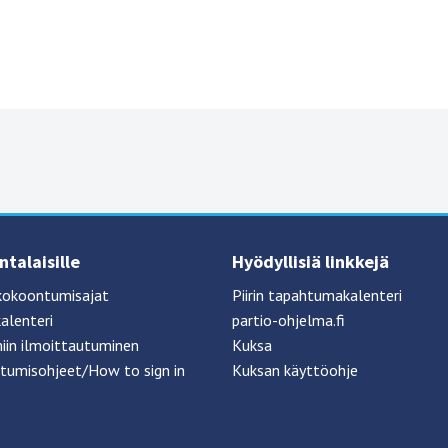
talaisille
Hyödyllisiä linkkejä
kokoontumisajat
Piirin tapahtumakalenteri
alenteri
partio-ohjelma.fi
iin ilmoittautuminen
Kuksa
tumisohjeet/How to sign in
Kuksan käyttöohje