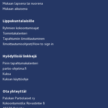
Mukaan lapsena tai nuorena
Mukaan aikuisena
Lippukuntalaisille
Ryhmien kokoontumisajat
Toimintakalenteri
Tapahtumiin ilmoittautuminen
Ilmoittautumisohjeet/How to sign in
Hyödyllisiä linkkejä
Piirin tapahtumakalenteri
partio-ohjelma.fi
Kuksa
Kuksan käyttöohje
Ota yhteyttä!
Palokan Partiolaiset ry
Kokoontumistila: Rovastintie 8