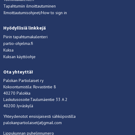
Tapahtumiin ilmoittautuminen
Ilmoittautumisohjeet/How to sign in
Hyödyllisiä linkkejä
Piirin tapahtumakalenteri
partio-ohjelma.fi
Kuksa
Kuksan käyttöohje
Ota yhteyttä!
Palokan Partiolaiset ry
Kokoontumistila: Rovastintie 8
40270 Palokka
Laskutusosoite:Taulumäentie 33 A 2
40200 Jyväskylä
Yhteydenotot ensisijaisesti sähköpostilla
palokanpartiolaiset(at)gmail.com
Lippukunnan puhelinnumero