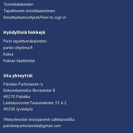
Toimintakalenteri
Tapahtumiin ilmoittautuminen
Ilmoittautumisohjeet/How to sign in
Hyödyllisiä linkkejä
Piirin tapahtumakalenteri
partio-ohjelma.fi
Kuksa
Kuksan käyttöohje
Ota yhteyttä!
Palokan Partiolaiset ry
Kokoontumistila: Rovastintie 8
40270 Palokka
Laskutusosoite:Taulumäentie 33 A 2
40200 Jyväskylä
Yhteydenotot ensisijaisesti sähköpostilla
palokanpartiolaiset(at)gmail.com