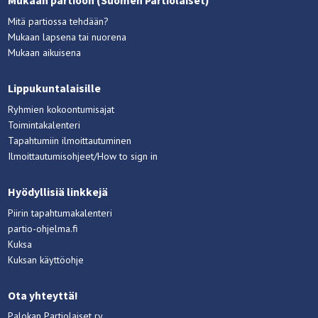
Mukaan partioon (Suomen Partiolaiset)
Mitä partiossa tehdään?
Mukaan lapsena tai nuorena
Mukaan aikuisena
Lippukuntalaisille
Ryhmien kokoontumisajat
Toimintakalenteri
Tapahtumiin ilmoittautuminen
Ilmoittautumisohjeet/How to sign in
Hyödyllisiä linkkejä
Piirin tapahtumakalenteri
partio-ohjelma.fi
Kuksa
Kuksan käyttöohje
Ota yhteyttä!
Palokan Partiolaiset ry