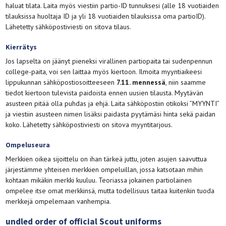
haluat tilata. Laita myös viestiin partio-ID tunnuksesi (alle 18 vuotiaiden
tilauksissa huoltaja ID ja yli 18 vuotiaiden tilauksissa oma partioID).
Lähetetty sähköpostiviesti on sitova tilaus.
Kierrätys
Jos lapselta on jäänyt pieneksi virallinen partiopaita tai sudenpennun
college-paita, voi sen laittaa myös kiertoon. Ilmoita myyntiaikeesi
lippukunnan sähköpostiosoitteeseen
7.11. mennessä
, niin saamme
tiedot kiertoon tulevista paidoista ennen uusien tilausta. Myytävän
asusteen pitää olla puhdas ja ehjä. Laita sähköpostiin otikoksi ”MYYNTI”
ja viestiin asusteen nimen lisäksi paidasta pyytämäsi hinta sekä paidan
koko. Lähetetty sähköpostiviesti on sitova myyntitarjous.
Ompeluseura
Merkkien oikea sijoittelu on ihan tärkeä juttu, joten asujen saavuttua
järjestämme yhteisen merkkien ompeluillan, jossa katsotaan mihin
kohtaan mikäkin merkki kuuluu. Teoriassa jokainen partiolainen
ompelee itse omat merkkinsä, mutta todellisuus taitaa kuitenkin tuoda
merkkejä ompelemaan vanhempia.
undled order of official Scout uniforms