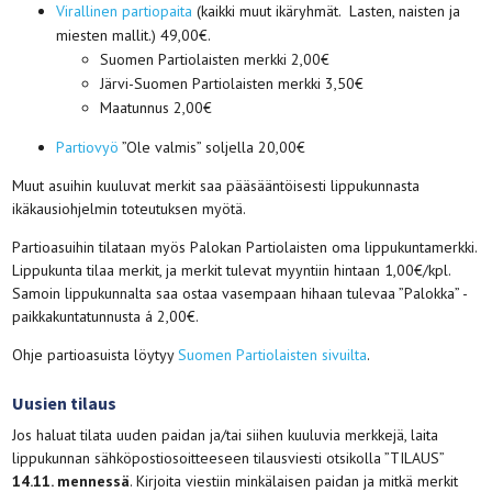
Virallinen partiopaita
(kaikki muut ikäryhmät. Lasten, naisten ja
miesten mallit.) 49,00€.
Suomen Partiolaisten merkki 2,00€
Järvi-Suomen Partiolaisten merkki 3,50€
Maatunnus 2,00€
Partiovyö
”Ole valmis” soljella 20,00€
Muut asuihin kuuluvat merkit saa pääsääntöisesti lippukunnasta
ikäkausiohjelmin toteutuksen myötä.
Partioasuihin tilataan myös Palokan Partiolaisten oma lippukuntamerkki.
Lippukunta tilaa merkit, ja merkit tulevat myyntiin hintaan 1,00€/kpl.
Samoin lippukunnalta saa ostaa vasempaan hihaan tulevaa ”Palokka” -
paikkakuntatunnusta á 2,00€.
Ohje partioasuista löytyy
Suomen Partiolaisten sivuilta
.
Uusien tilaus
Jos haluat tilata uuden paidan ja/tai siihen kuuluvia merkkejä, laita
lippukunnan sähköpostiosoitteeseen tilausviesti otsikolla ”TILAUS”
14.11. mennessä
. Kirjoita viestiin minkälaisen paidan ja mitkä merkit